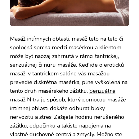
Masáž intímnych oblasti, masáž telo na telo či
spoločná sprcha medzi masérkou a klientom
môže byť naozaj zahrnutá v rámci tantrickej,
senzuálnej či nuru masáže. Keď ide o erotickú
masáž, v tantrickom salóne vás masážou
prevedie diskrétna masérka, plne vyškolená na
tento druh masérskeho zážitku.
Senzuálna
masáž Nitra
je spôsob, ktorý pomocou masáže
intímnej oblasti dokáže odbúrať bloky,
nervozitu a stres. Zažijete hodinu nerušeného
zážitku, odpočinku a takisto napojenia na
vlastné duchovné centrá a zmysly. Možno ste