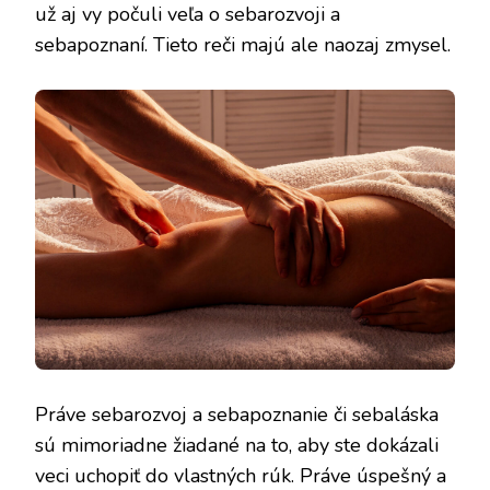
už aj vy počuli veľa o sebarozvoji a
sebapoznaní. Tieto reči majú ale naozaj zmysel.
Práve sebarozvoj a sebapoznanie či sebaláska
sú mimoriadne žiadané na to, aby ste dokázali
veci uchopiť do vlastných rúk. Práve úspešný a