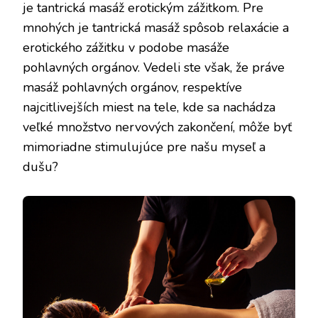
je tantrická masáž erotickým zážitkom. Pre
mnohých je tantrická masáž spôsob relaxácie a
erotického zážitku v podobe masáže
pohlavných orgánov. Vedeli ste však, že práve
masáž pohlavných orgánov, respektíve
najcitlivejších miest na tele, kde sa nachádza
veľké množstvo nervových zakončení, môže byť
mimoriadne stimulujúce pre našu myseľ a
dušu?