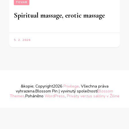
TOVAR
Spiritual massage, erotic massage
5. 2. 2026
&kopie; Copyright2026
Privilege
. Všechna práva
vyhrazena.
Blossom Pin | vyvinutý společností
Blossom
Themes
.Poháněno
WordPress
.
Priváty verzus salóny v Žiline