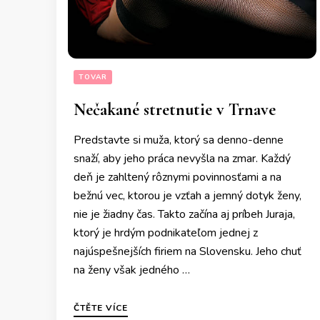
TOVAR
Nečakané stretnutie v Trnave
Predstavte si muža, ktorý sa denno-denne
snaží, aby jeho práca nevyšla na zmar. Každý
deň je zahltený rôznymi povinnosťami a na
bežnú vec, ktorou je vzťah a jemný dotyk ženy,
nie je žiadny čas. Takto začína aj príbeh Juraja,
ktorý je hrdým podnikateľom jednej z
najúspešnejších firiem na Slovensku. Jeho chuť
na ženy však jedného …
ČTĚTE VÍCE