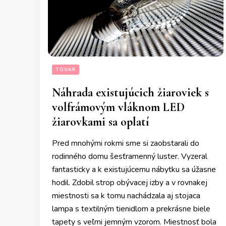
TOVAR
Náhrada existujúcich žiaroviek s
volfrámovým vláknom LED
žiarovkami sa oplatí
Pred mnohými rokmi sme si zaobstarali do
rodinného domu šesťramenný luster. Vyzeral
fantasticky a k existujúcemu nábytku sa úžasne
hodil. Zdobil strop obývacej izby a v rovnakej
miestnosti sa k tomu nachádzala aj stojaca
lampa s textilným tienidlom a prekrásne biele
tapety s veľmi jemným vzorom. Miestnosť bola