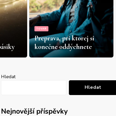
TOVAR
Dom, ktorý dýcha: Keď sa
 si
v Alekšinciach sny menia
te
na tehly a maltu
Hledat
Hledat
Nejnovější příspěvky