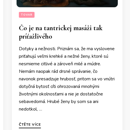
TOVAR
Čo je na tantrickej masáži tak
príťažlivého
Dotyky a nežnosti. Priznám sa, že ma vyslovene
priťahujú veľmi krehké a nežné ženy, ktoré sú
nesmierne citlivé a zároveň milé a múdre.
Nemám naopak rád drsné správanie, čo
navonok presadzuje hrubosť, pritom sa vo vnútri
dotyčná bytosť cíti ohrozovaná mnohými
životnými okolnosťami a nie je dostatočne
sebavedomá. Hrubé ženy by som sa ani
nedotkol, …
ČTĚTE VÍCE