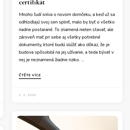
certifikát
Mnoho ľudí sníva o novom domčeku, a keď už sa
odhlodlajú svoj sen splniť, malo by byť o všetko
riadne postarané. To znamená nielen stavať, ale
zároveň mať pri sebe aj všetky potrebné
dokumenty, ktoré budú slúžiť ako dôkaz, že je
budova spôsobilá na jej užívanie, a teda bývať v
nej je neznamená žiadne riziko. …
ČTĚTE VÍCE
3. 3. 2026