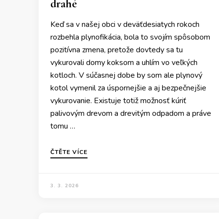
drahé
Keď sa v našej obci v deväťdesiatych rokoch
rozbehla plynofikácia, bola to svojím spôsobom
pozitívna zmena, pretože dovtedy sa tu
vykurovali domy koksom a uhlím vo veľkých
kotloch. V súčasnej dobe by som ale plynový
kotol vymenil za úspornejšie a aj bezpečnejšie
vykurovanie. Existuje totiž možnosť kúriť
palivovým drevom a drevitým odpadom a práve
tomu …
ČTĚTE VÍCE
3. 3. 2026