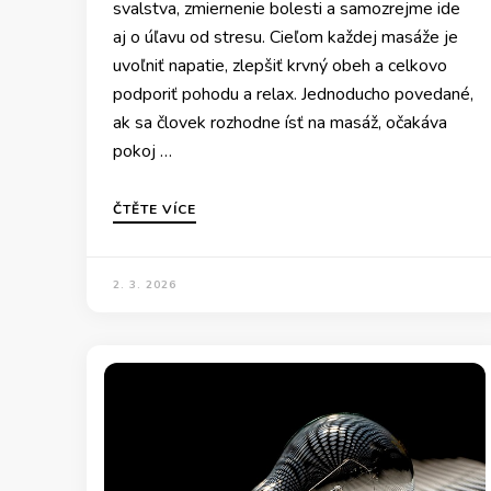
svalstva, zmiernenie bolesti a samozrejme ide
aj o úľavu od stresu. Cieľom každej masáže je
uvoľniť napatie, zlepšiť krvný obeh a celkovo
podporiť pohodu a relax. Jednoducho povedané,
ak sa človek rozhodne ísť na masáž, očakáva
pokoj …
ČTĚTE VÍCE
2. 3. 2026