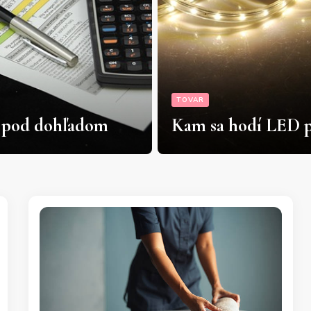
TOVAR
Preprava, pri ktorej
hodí LED pásiky
konečne oddýchne