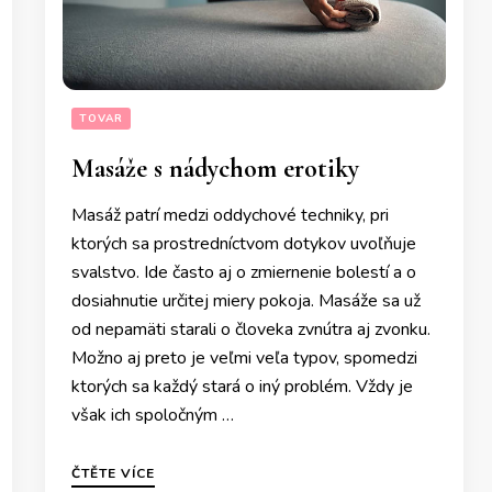
TOVAR
Masáže s nádychom erotiky
Masáž patrí medzi oddychové techniky, pri
ktorých sa prostredníctvom dotykov uvoľňuje
svalstvo. Ide často aj o zmiernenie bolestí a o
dosiahnutie určitej miery pokoja. Masáže sa už
od nepamäti starali o človeka zvnútra aj zvonku.
Možno aj preto je veľmi veľa typov, spomedzi
ktorých sa každý stará o iný problém. Vždy je
však ich spoločným …
ČTĚTE VÍCE